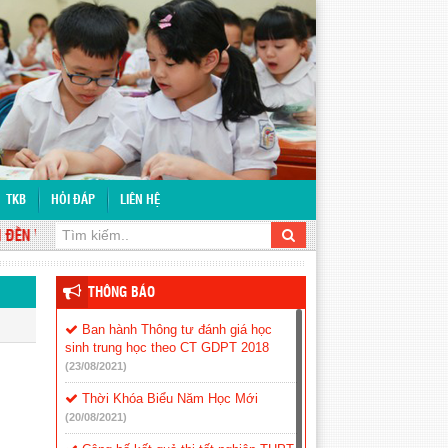
TKB
HỎI ĐÁP
LIÊN HỆ
N VỚI WEBSITE TRƯỜNG THCS TÂN LỢI
THÔNG BÁO
Ban hành Thông tư đánh giá học
sinh trung học theo CT GDPT 2018
(23/08/2021)
Thời Khóa Biểu Năm Học Mới
(20/08/2021)