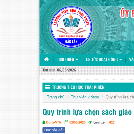
GIỚI THIỆU
TIN TỨC HOẠT ĐỘNG
VĂ
Thứ năm, 06/08/2026
TRƯỜNG TIỂU HỌC THÁI PHIÊN
Trang chủ
Thư viện videos
Quy trình lựa c
Quy trình lựa chọn sách giáo
Corp-VTK
02/03/2020
Lượt xem:
627
Đọc bài viết