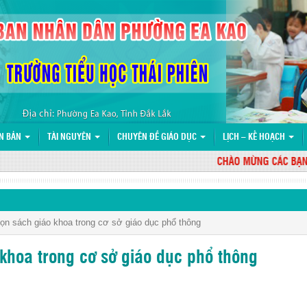
N BẢN
TÀI NGUYÊN
CHUYÊN ĐỀ GIÁO DỤC
LỊCH – KẾ HOẠCH
CHÀO MỪNG CÁC BẠN ĐẾ
họn sách giáo khoa trong cơ sở giáo dục phổ thông
 khoa trong cơ sở giáo dục phổ thông