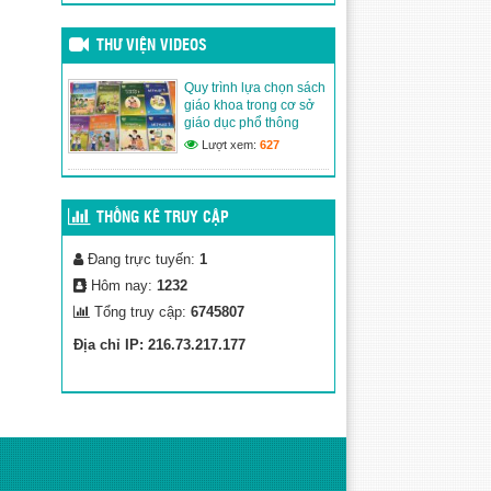
Đăng ngày: 13/03/2026
Quy trình lựa chọn sách
giáo khoa trong cơ sở giáo
THƯ VIỆN VIDEOS
dục phổ thông
(02/03/2020)
Quy trình lựa chọn sách
giáo khoa trong cơ sở
Thư Viện Ảnh
giáo dục phổ thông
(02/03/2020)
Lượt xem:
627
THỐNG KÊ TRUY CẬP
Đang trực tuyến:
1
Hôm nay:
1232
Tổng truy cập:
6745807
Địa chỉ IP: 216.73.217.177