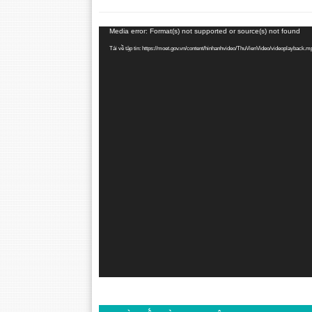
Trình
Media error: Format(s) not supported or source(s) not found
chơi
Tải về tập tin: https://moet.gov.vn/content/hinhanhvideo/ThuVienVideo/videoplayback.
Video