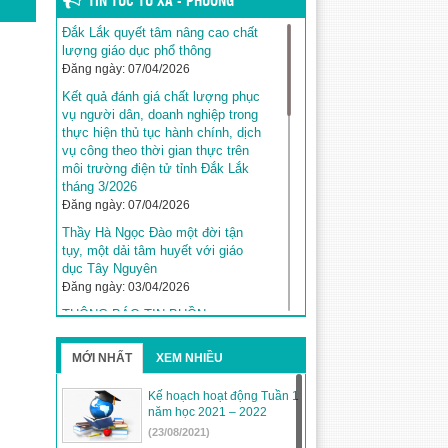
TIN TỨC TỪ XÃ - PHƯỜNG
Đắk Lắk quyết tâm nâng cao chất
lượng giáo dục phổ thông
Đăng ngày: 07/04/2026
Kết quả đánh giá chất lượng phục
vụ người dân, doanh nghiệp trong
thực hiện thủ tục hành chính, dịch
vụ công theo thời gian thực trên
môi trường điện tử tỉnh Đắk Lắk
tháng 3/2026
Đăng ngày: 07/04/2026
Thầy Hà Ngọc Đào một đời tận
tụy, một dải tâm huyết với giáo
dục Tây Nguyên
Đăng ngày: 03/04/2026
THÔNG BÁO TIN BUỒN
Đăng ngày: 03/04/2026
MỚI NHẤT
XEM NHIỀU
Kế hoạch tuyển sinh năm học
2026–2027 trên địa bàn tỉnh Đắk
Lắk
Kế hoạch hoạt động Tuần 1
năm học 2021 – 2022
Đăng ngày: 31/03/2026
(23/08/2021)
Đắk Lắk khẳng định vị thế với 5