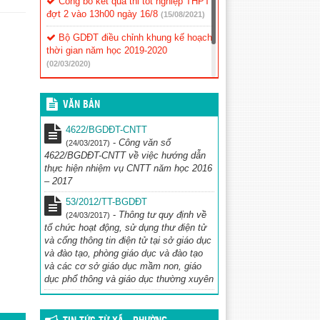
Công bố kết quả thi tốt nghiệp THPT
đợt 2 vào 13h00 ngày 16/8
(15/08/2021)
Bộ GDĐT điều chỉnh khung kế hoạch
thời gian năm học 2019-2020
(02/03/2020)
Thông báo về việc tổ chức thẩm
định sách giáo khoa lớp 1
(02/03/2020)
VĂN BẢN
4622/BGDĐT-CNTT
-
Công văn số
(24/03/2017)
4622/BGDĐT-CNTT về việc hướng dẫn
thực hiện nhiệm vụ CNTT năm học 2016
– 2017
53/2012/TT-BGDĐT
-
Thông tư quy định về
(24/03/2017)
tổ chức hoạt động, sử dụng thư điện tử
và cổng thông tin điện tử tại sở giáo dục
và đào tạo, phòng giáo dục và đào tạo
và các cơ sở giáo dục mầm non, giáo
dục phổ thông và giáo dục thường xuyên