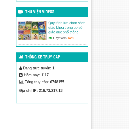
Đăng ngày: 13/03/2026
Quy trình lựa chọn sách
giáo khoa trong cơ sở giáo
THƯ VIỆN VIDEOS
dục phổ thông
(02/03/2020)
Quy trình lựa chọn sách
giáo khoa trong cơ sở
Thư Viện Ảnh
giáo dục phổ thông
(02/03/2020)
Lượt xem:
628
THỐNG KÊ TRUY CẬP
Đang trực tuyến:
1
Hôm nay:
1117
Tổng truy cập:
6748155
Địa chỉ IP: 216.73.217.13