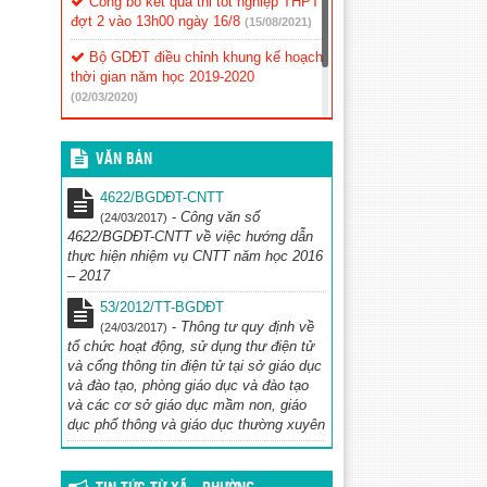
Công bố kết quả thi tốt nghiệp THPT
đợt 2 vào 13h00 ngày 16/8
(15/08/2021)
Bộ GDĐT điều chỉnh khung kế hoạch
thời gian năm học 2019-2020
(02/03/2020)
Thông báo về việc tổ chức thẩm
định sách giáo khoa lớp 1
(02/03/2020)
VĂN BẢN
4622/BGDĐT-CNTT
-
Công văn số
(24/03/2017)
4622/BGDĐT-CNTT về việc hướng dẫn
thực hiện nhiệm vụ CNTT năm học 2016
– 2017
53/2012/TT-BGDĐT
-
Thông tư quy định về
(24/03/2017)
tổ chức hoạt động, sử dụng thư điện tử
và cổng thông tin điện tử tại sở giáo dục
và đào tạo, phòng giáo dục và đào tạo
và các cơ sở giáo dục mầm non, giáo
dục phổ thông và giáo dục thường xuyên