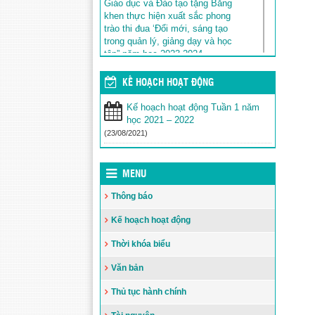
Giáo dục và Đào tạo tặng Bằng
khen thực hiện xuất sắc phong
trào thi đua ‘Đổi mới, sáng tạo
trong quản lý, giảng dạy và học
tập” năm học 2023-2024
Đăng ngày: 14/08/2024
KẾ HOẠCH HOẠT ĐỘNG
Kết quả tuyển sinh vào lớp 6 năm
học 2024-2025 trường THCS Phan
Kế hoạch hoạt động Tuần 1 năm
Chu Trinh
học 2021 – 2022
Đăng ngày: 13/06/2024
(23/08/2021)
Thông tư ban hành Quy chế thực
hiện công khai đối với cơ sở giáo
dục và đào tạo thuộc hệ thống
MENU
giáo dục quốc dân
Đăng ngày: 14/05/2024
Thông báo
LỊCH CÔNG TÁC TUẦN TỪ
Kế hoạch hoạt động
NGÀY 01/4/2024 ĐẾN NGÀY
07/4/2024
Thời khóa biểu
Đăng ngày: 01/04/2024
Văn bản
Hội thi An toàn giao thông bậc
mầm non, sân chơi sôi nổi và bổ
Thủ tục hành chính
ích
Đăng ngày: 28/03/2024