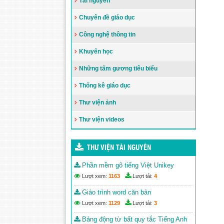
Tài nguyên
Hướng dẫn thực hiện nhiệm vụ
Chuyên đề giáo dục
giáo dục Tiểu học năm học 2023-
2024
Công nghệ thông tin
Đăng ngày: 05/10/2023
Phòng Giáo dục và Đào tạo thành
Khuyến học
phố Tổng kết năm học 2022-2023
Những tấm gương tiêu biểu
và triển khai nhiệm vụ năm học
2023-2024
Thống kê giáo dục
Đăng ngày: 12/09/2023
Công bố và trao quyết định bổ
Thư viện ảnh
nhiệm Trưởng phòng Giáo dục và
Đào tạo TP. Buôn Ma Thuột
Thư viện videos
Đăng ngày: 24/08/2023
Quyết định về việc ban hành Kế
THƯ VIỆN TÀI NGUYÊN
hoạch thời gian năm học 2023-
2024 đối với giáo dục mầm non,
Phần mềm gõ tiếng Việt Unikey
giáo dục phổ thông và giáo dục
Lượt xem:
1163
Lượt tải:
4
thường xuyên trên địa bàn tỉnh
Đắk Lắk
Giáo trình word căn bản
Đăng ngày: 10/08/2023
Lượt xem:
1129
Lượt tải:
3
Bảng động từ bất quy tắc Tiếng Anh