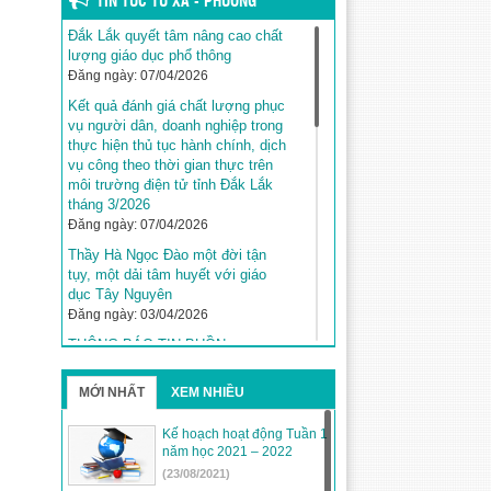
TIN TỨC TỪ XÃ - PHƯỜNG
Đắk Lắk quyết tâm nâng cao chất
lượng giáo dục phổ thông
Đăng ngày: 07/04/2026
Kết quả đánh giá chất lượng phục
vụ người dân, doanh nghiệp trong
thực hiện thủ tục hành chính, dịch
vụ công theo thời gian thực trên
môi trường điện tử tỉnh Đắk Lắk
tháng 3/2026
Đăng ngày: 07/04/2026
Thầy Hà Ngọc Đào một đời tận
tụy, một dải tâm huyết với giáo
dục Tây Nguyên
Đăng ngày: 03/04/2026
THÔNG BÁO TIN BUỒN
Đăng ngày: 03/04/2026
MỚI NHẤT
XEM NHIỀU
Kế hoạch tuyển sinh năm học
2026–2027 trên địa bàn tỉnh Đắk
Lắk
Kế hoạch hoạt động Tuần 1
năm học 2021 – 2022
Đăng ngày: 31/03/2026
(23/08/2021)
Đắk Lắk khẳng định vị thế với 5