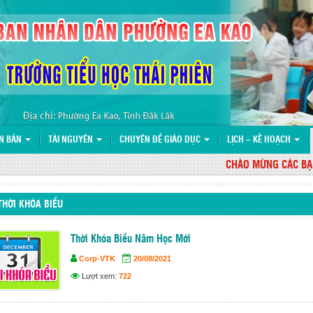
N BẢN
TÀI NGUYÊN
CHUYÊN ĐỀ GIÁO DỤC
LỊCH – KẾ HOẠCH
CHÀO MỪNG CÁC BẠN ĐẾ
THỜI KHÓA BIỂU
Thời Khóa Biểu Năm Học Mới
Corp-VTK
20/08/2021
Lượt xem:
722