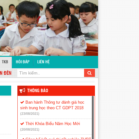
TKB
HỎI ĐÁP
LIÊN HỆ
N VỚI WEBSITE TRƯỜNG THCS TÂN LỢI
THÔNG BÁO
Ban hành Thông tư đánh giá học
sinh trung học theo CT GDPT 2018
(23/08/2021)
Thời Khóa Biểu Năm Học Mới
(20/08/2021)