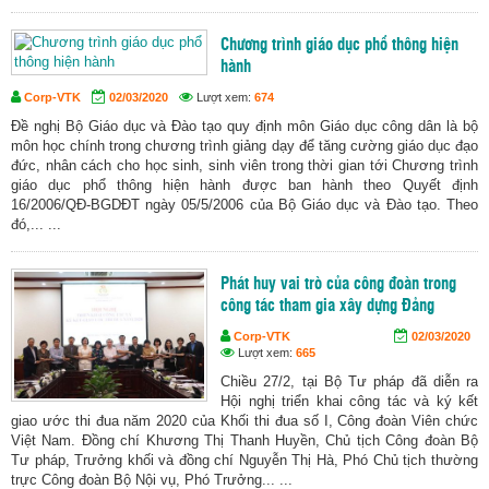
Chương trình giáo dục phổ thông hiện
hành
Corp-VTK
02/03/2020
Lượt xem:
674
Đề nghị Bộ Giáo dục và Đào tạo quy định môn Giáo dục công dân là bộ
môn học chính trong chương trình giảng dạy để tăng cường giáo dục đạo
đức, nhân cách cho học sinh, sinh viên trong thời gian tới Chương trình
giáo dục phổ thông hiện hành được ban hành theo Quyết định
16/2006/QĐ-BGDĐT ngày 05/5/2006 của Bộ Giáo dục và Đào tạo. Theo
đó,... ...
Phát huy vai trò của công đoàn trong
công tác tham gia xây dựng Đảng
Corp-VTK
02/03/2020
Lượt xem:
665
Chiều 27/2, tại Bộ Tư pháp đã diễn ra
Hội nghị triển khai công tác và ký kết
giao ước thi đua năm 2020 của Khối thi đua số I, Công đoàn Viên chức
Việt Nam. Đồng chí Khương Thị Thanh Huyền, Chủ tịch Công đoàn Bộ
Tư pháp, Trưởng khối và đồng chí Nguyễn Thị Hà, Phó Chủ tịch thường
trực Công đoàn Bộ Nội vụ, Phó Trưởng... ...