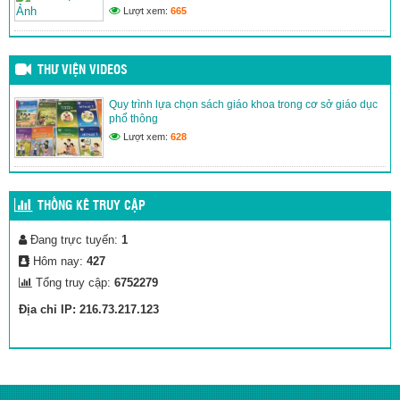
Lượt xem:
665
(02/03/2020)
Thư Viện Ảnh
(02/03/2020)
THƯ VIỆN VIDEOS
Quy trình lựa chọn sách giáo khoa trong cơ sở giáo dục
phổ thông
Lượt xem:
628
THỐNG KÊ TRUY CẬP
Đang trực tuyến:
1
Hôm nay:
427
Tổng truy cập:
6752279
Địa chỉ IP: 216.73.217.123