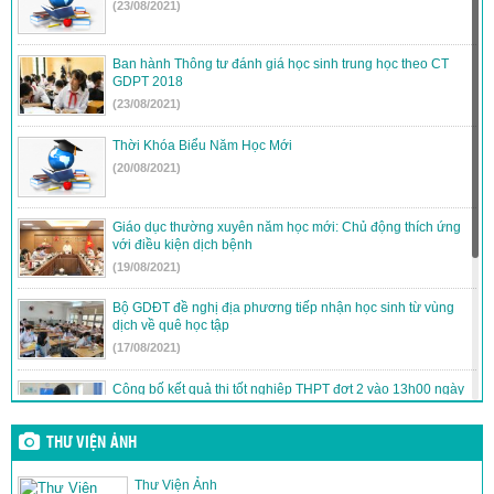
(23/08/2021)
Ban hành Thông tư đánh giá học sinh trung học theo CT
GDPT 2018
(23/08/2021)
Thời Khóa Biểu Năm Học Mới
(20/08/2021)
Giáo dục thường xuyên năm học mới: Chủ động thích ứng
với điều kiện dịch bệnh
(19/08/2021)
Bộ GDĐT đề nghị địa phương tiếp nhận học sinh từ vùng
dịch về quê học tập
(17/08/2021)
Công bố kết quả thi tốt nghiệp THPT đợt 2 vào 13h00 ngày
16/8
(15/08/2021)
THƯ VIỆN ẢNH
Quy trình lựa chọn sách giáo khoa trong cơ sở giáo dục phổ
Thư Viện Ảnh
thông