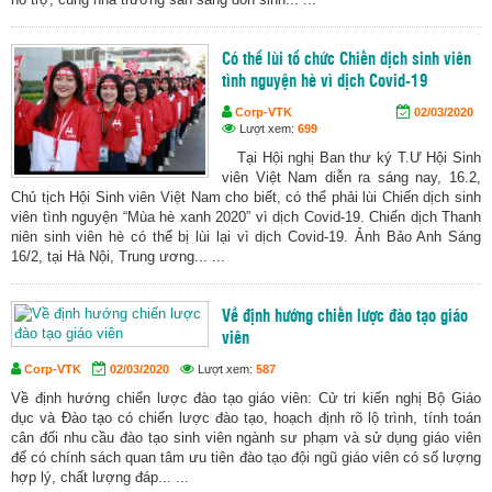
Có thể lùi tổ chức Chiến dịch sinh viên
tình nguyện hè vì dịch Covid-19
Corp-VTK
02/03/2020
Lượt xem:
699
Tại Hội nghị Ban thư ký T.Ư Hội Sinh
viên Việt Nam diễn ra sáng nay, 16.2,
Chủ tịch Hội Sinh viên Việt Nam cho biết, có thể phải lùi Chiến dịch sinh
viên tình nguyện “Mùa hè xanh 2020” vì dịch Covid-19. Chiến dịch Thanh
niên sinh viên hè có thể bị lùi lại vì dịch Covid-19. Ảnh Bảo Anh Sáng
16/2, tại Hà Nội, Trung ương... ...
Về định hướng chiến lược đào tạo giáo
viên
Corp-VTK
02/03/2020
Lượt xem:
587
Về định hướng chiến lược đào tạo giáo viên: Cử tri kiến nghị Bộ Giáo
dục và Đào tạo có chiến lược đào tạo, hoạch định rõ lộ trình, tính toán
cân đối nhu cầu đào tạo sinh viên ngành sư phạm và sử dụng giáo viên
để có chính sách quan tâm ưu tiên đào tạo đội ngũ giáo viên có số lượng
hợp lý, chất lượng đáp... ...