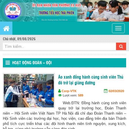
Toggle
naviga
Chủ nhật, 09/08/2026
HOẠT ĐỘNG ĐOÀN – ĐỘI
Áo xanh đồng hành cùng sinh viên Thủ
đô trở lại giảng đường
Corp-VTK
02/03/2020
Lượt xem:
589
Web.ĐTN: Đồng hành cùng sinh viên
quay trở lại trường học, Đoàn Thanh
niên – Hội Sinh viên Việt Nam TP Hà Nội đã chỉ đạo Đoàn Thanh niên –
Hội Sinh viên các trường đại học, học viện, cao đẳng trên địa bàn Thành
phố tích cực triển khai các đội hình thanh niên tình nguyện, xung kích,
hỗ trợ, cùng nhà trường sẵn sàng đón sinh... ...