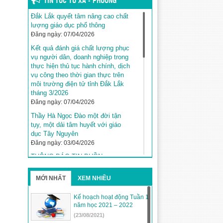
TIN TỨC TỪ XÃ - PHƯỜNG
Đắk Lắk quyết tâm nâng cao chất
lượng giáo dục phổ thông
Đăng ngày: 07/04/2026
Kết quả đánh giá chất lượng phục
vụ người dân, doanh nghiệp trong
thực hiện thủ tục hành chính, dịch
vụ công theo thời gian thực trên
môi trường điện tử tỉnh Đắk Lắk
tháng 3/2026
Đăng ngày: 07/04/2026
Thầy Hà Ngọc Đào một đời tận
tụy, một dải tâm huyết với giáo
dục Tây Nguyên
Đăng ngày: 03/04/2026
THÔNG BÁO TIN BUỒN
Đăng ngày: 03/04/2026
MỚI NHẤT
XEM NHIỀU
Kế hoạch tuyển sinh năm học
2026–2027 trên địa bàn tỉnh Đắk
Lắk
Kế hoạch hoạt động Tuần 1
năm học 2021 – 2022
Đăng ngày: 31/03/2026
(23/08/2021)
Đắk Lắk khẳng định vị thế với 5