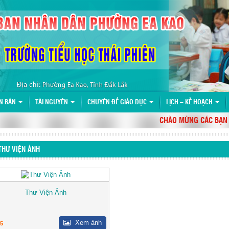
N BẢN
TÀI NGUYÊN
CHUYÊN ĐỀ GIÁO DỤC
LỊCH – KẾ HOẠCH
CHÀO MỪNG CÁC BẠN ĐẾN
THƯ VIỆN ẢNH
Thư Viện Ảnh
Xem ảnh
5