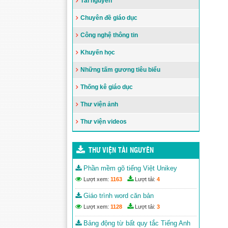
Tài nguyên
Hướng dẫn thực hiện nhiệm vụ
Chuyên đề giáo dục
giáo dục Tiểu học năm học 2023-
2024
Công nghệ thông tin
Đăng ngày: 05/10/2023
Phòng Giáo dục và Đào tạo thành
Khuyến học
phố Tổng kết năm học 2022-2023
Những tấm gương tiêu biểu
và triển khai nhiệm vụ năm học
2023-2024
Thống kê giáo dục
Đăng ngày: 12/09/2023
Công bố và trao quyết định bổ
Thư viện ảnh
nhiệm Trưởng phòng Giáo dục và
Đào tạo TP. Buôn Ma Thuột
Thư viện videos
Đăng ngày: 24/08/2023
Quyết định về việc ban hành Kế
THƯ VIỆN TÀI NGUYÊN
hoạch thời gian năm học 2023-
2024 đối với giáo dục mầm non,
Phần mềm gõ tiếng Việt Unikey
giáo dục phổ thông và giáo dục
Lượt xem:
1163
Lượt tải:
4
thường xuyên trên địa bàn tỉnh
Đắk Lắk
Giáo trình word căn bản
Đăng ngày: 10/08/2023
Lượt xem:
1128
Lượt tải:
3
Bảng động từ bất quy tắc Tiếng Anh