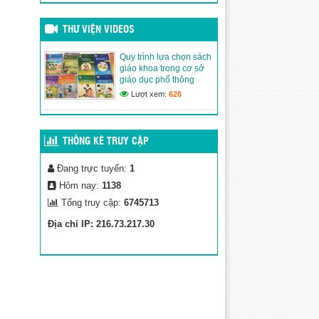
Đăng ngày: 13/03/2026
Quy trình lựa chọn sách
giáo khoa trong cơ sở giáo
THƯ VIỆN VIDEOS
dục phổ thông
(02/03/2020)
Quy trình lựa chọn sách
giáo khoa trong cơ sở
Thư Viện Ảnh
giáo dục phổ thông
(02/03/2020)
Lượt xem:
626
THỐNG KÊ TRUY CẬP
Đang trực tuyến:
1
Hôm nay:
1138
Tổng truy cập:
6745713
Địa chỉ IP: 216.73.217.30