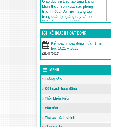
Giáo dục và Đào tạo tặng Bằng
khen thực hiện xuất sắc phong
trào thi đua ‘Đổi mới, sáng tạo
trong quản lý, giảng dạy và học
tập” năm học 2023-2024
Đăng ngày: 14/08/2024
KẾ HOẠCH HOẠT ĐỘNG
Kết quả tuyển sinh vào lớp 6 năm
học 2024-2025 trường THCS Phan
Kế hoạch hoạt động Tuần 1 năm
Chu Trinh
học 2021 – 2022
Đăng ngày: 13/06/2024
(23/08/2021)
Thông tư ban hành Quy chế thực
hiện công khai đối với cơ sở giáo
dục và đào tạo thuộc hệ thống
MENU
giáo dục quốc dân
Đăng ngày: 14/05/2024
Thông báo
LỊCH CÔNG TÁC TUẦN TỪ
Kế hoạch hoạt động
NGÀY 01/4/2024 ĐẾN NGÀY
07/4/2024
Thời khóa biểu
Đăng ngày: 01/04/2024
Văn bản
Hội thi An toàn giao thông bậc
mầm non, sân chơi sôi nổi và bổ
Thủ tục hành chính
ích
Đăng ngày: 28/03/2024