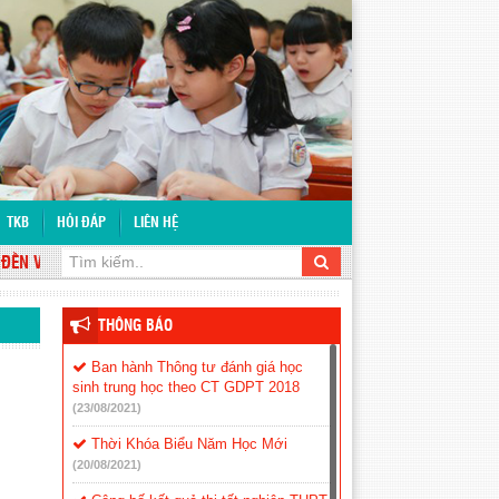
TKB
HỎI ĐÁP
LIÊN HỆ
 VỚI WEBSITE TRƯỜNG THCS TÂN LỢI
THÔNG BÁO
Ban hành Thông tư đánh giá học
sinh trung học theo CT GDPT 2018
(23/08/2021)
Thời Khóa Biểu Năm Học Mới
(20/08/2021)