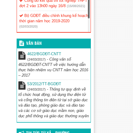
Công bố kết quả thi tốt nghiệp THPT
đợt 2 vào 13h00 ngày 16/8
(15/08/2021)
Bộ GDĐT điều chỉnh khung kế hoạch
thời gian năm học 2019-2020
(02/03/2020)
Thông báo về việc tổ chức thẩm
định sách giáo khoa lớp 1
(02/03/2020)
VĂN BẢN
4622/BGDĐT-CNTT
-
Công văn số
(24/03/2017)
4622/BGDĐT-CNTT về việc hướng dẫn
thực hiện nhiệm vụ CNTT năm học 2016
– 2017
53/2012/TT-BGDĐT
-
Thông tư quy định về
(24/03/2017)
tổ chức hoạt động, sử dụng thư điện tử
và cổng thông tin điện tử tại sở giáo dục
và đào tạo, phòng giáo dục và đào tạo
và các cơ sở giáo dục mầm non, giáo
dục phổ thông và giáo dục thường xuyên